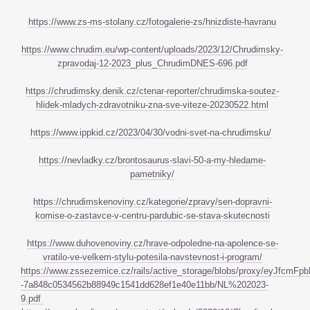
https://www.zs-ms-stolany.cz/fotogalerie-zs/hnizdiste-havranu
https://www.chrudim.eu/wp-content/uploads/2023/12/Chrudimsky-
zpravodaj-12-2023_plus_ChrudimDNES-696.pdf
https://chrudimsky.denik.cz/ctenar-reporter/chrudimska-soutez-
hlidek-mladych-zdravotniku-zna-sve-viteze-20230522.html
https://www.ippkid.cz/2023/04/30/vodni-svet-na-chrudimsku/
https://nevladky.cz/brontosaurus-slavi-50-a-my-hledame-
pametniky/
https://chrudimskenoviny.cz/kategorie/zpravy/sen-dopravni-
komise-o-zastavce-v-centru-pardubic-se-stava-skutecnosti
https://www.duhovenoviny.cz/hrave-odpoledne-na-apolence-se-
vratilo-ve-velkem-stylu-potesila-navstevnost-i-program/
https://www.zssezemice.cz/rails/active_storage/blobs/proxy/eyJf
-7a848c0534562b88949c1541dd628ef1e40e11bb/NL%202023-
9.pdf