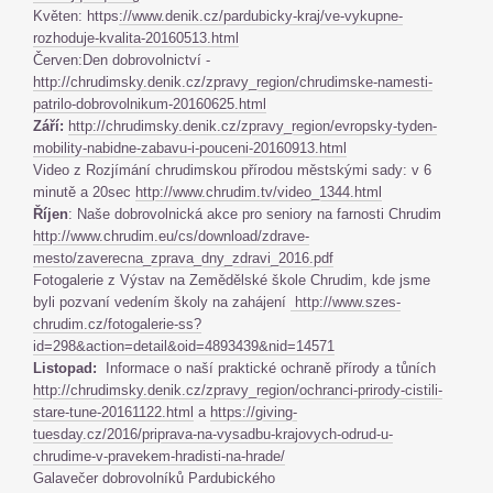
Květen: https
://www.denik.cz/pardubicky-kraj/ve-vykupne-
rozhoduje-kvalita-20160513.html
Červen:Den dobrovolnictví -
http://chrudimsky.denik.cz/zpravy_region/chrudimske-namesti-
patrilo-dobrovolnikum-20160625.html
Září:
http://chrudimsky.denik.cz/zpravy_region/evropsky-tyden-
mobility-nabidne-zabavu-i-pouceni-20160913.html
Video z Rozjímání chrudimskou přírodou městskými sady: v 6
minutě a 20sec
http://www.chrudim.tv/video_1344.html
Říjen
: Naše dobrovolnická akce pro seniory na farnosti Chrudim
http://www.chrudim.eu/cs/download/zdrave-
mesto/zaverecna_zprava_dny_zdravi_2016.pdf
Fotogalerie z Výstav na Zemědělské škole Chrudim, kde jsme
byli pozvaní vedením školy na zahájení
http://www.szes-
chrudim.cz/fotogalerie-ss?
id=298&action=detail&oid=4893439&nid=14571
Listopad:
Informace o naší praktické ochraně přírody a tůních
http://chrudimsky.denik.cz/zpravy_region/ochranci-prirody-cistili-
stare-tune-20161122.html
a
https://giving-
tuesday.cz/2016/priprava-na-vysadbu-krajovych-odrud-u-
chrudime-v-pravekem-hradisti-na-hrade/
Galavečer dobrovolníků Pardubického