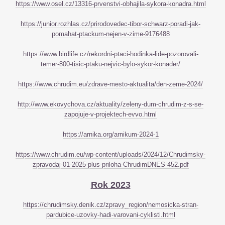
https://www.osel.cz/13316-prvenstvi-obhajila-sykora-konadra.html
https://junior.rozhlas.cz/prirodovedec-tibor-schwarz-poradi-jak-
pomahat-ptackum-nejen-v-zime-9176488
https://www.birdlife.cz/rekordni-ptaci-hodinka-lide-pozorovali-
temer-800-tisic-ptaku-nejvic-bylo-sykor-konader/
https://www.chrudim.eu/zdrave-mesto-aktualita/den-zeme-2024/
http://www.ekovychova.cz/aktuality/zeleny-dum-chrudim-z-s-se-
zapojuje-v-projektech-evvo.html
https://arnika.org/arnikum-2024-1
https://www.chrudim.eu/wp-content/uploads/2024/12/Chrudimsky-
zpravodaj-01-2025-plus-priloha-ChrudimDNES-452.pdf
Rok 2023
https://chrudimsky.denik.cz/zpravy_region/nemosicka-stran-
pardubice-uzovky-hadi-varovani-cyklisti.html