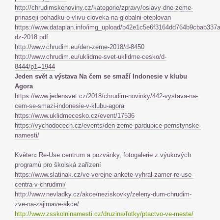
http://chrudimskenoviny.cz/kategorie/zpravy/oslavy-dne-zeme-
prinaseji-pohadku-o-vlivu-cloveka-na-globalni-oteplovan
https://www.dataplan.info/img_upload/b42e1c5e6f3164dd764b9cbab337
dz-2018.pdf
http://www.chrudim.eu/den-zeme-2018/d-8450
http://www.chrudim.eu/uklidme-svet-uklidme-cesko/d-
8444/p1=1944
Jeden svět a výstava Na čem se smaží Indonesie v klubu
Agora
https://www.jedensvet.cz/2018/chrudim-novinky/442-vystava-na-
cem-se-smazi-indonesie-v-klubu-agora
https://www.uklidmecesko.cz/event/17536
https://vychodocech.cz/events/den-zeme-pardubice-pernstynske-
namesti/
Květen
:
Re-Use centrum a pozvánky, fotogalerie z výukových
programů pro školská zařízení
https://www.slatinak.cz/ve-verejne-ankete-vyhral-zamer-re-use-
centra-v-chrudimi/
http://www.nevladky.cz/akce/neziskovky/zeleny-dum-chrudim-
zve-na-zajimave-akce/
http://www.zsskolninamesti.cz/druzina/fotky/ptactvo-ve-meste/