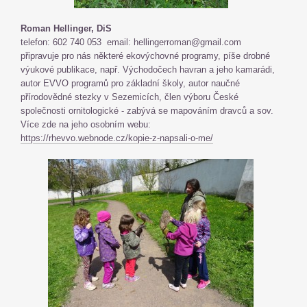
Roman Hellinger, DiS
telefon: 602 740 053 email: hellingerroman@gmail.com
připravuje pro nás některé ekovýchovné programy, píše drobné
výukové publikace, např. Východočech havran a jeho kamarádi,
autor EVVO programů pro základní školy, autor naučné
přírodovědné stezky v Sezemicích, člen výboru České
společnosti ornitologické - zabývá se mapováním dravců a sov.
Více zde na jeho osobním webu:
https://rhevvo.webnode.cz/kopie-z-napsali-o-me/