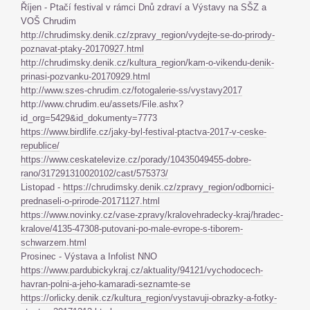
Říjen - Ptačí festival v rámci Dnů zdraví a Výstavy na SŠZ a
VOŠ Chrudim
http://chrudimsky.denik.cz/zpravy_region/vydejte-se-do-prirody-
poznavat-ptaky-20170927.html
http://chrudimsky.denik.cz/kultura_region/kam-o-vikendu-denik-
prinasi-pozvanku-20170929.html
http://www.szes-chrudim.cz/fotogalerie-ss/vystavy2017
http://www.chrudim.eu/assets/File.ashx?
id_org=5429&id_dokumenty=7773
https://www.birdlife.cz/jaky-byl-festival-ptactva-2017-v-ceske-
republice/
https://www.ceskatelevize.cz/porady/10435049455-dobre-
rano/317291310020102/cast/575373/
Listopad -
https://chrudimsky.denik.cz/zpravy_region/odbornici-
prednaseli-o-prirode-20171127.html
https://www.novinky.cz/vase-zpravy/kralovehradecky-kraj/hradec-
kralove/4135-47308-putovani-po-male-evrope-s-tiborem-
schwarzem.html
Prosinec - Výstava a Infolist NNO
https://www.pardubickykraj.cz/aktuality/94121/vychodocech-
havran-polni-a-jeho-kamaradi-seznamte-se
https://orlicky.denik.cz/kultura_region/vystavuji-obrazky-a-fotky-