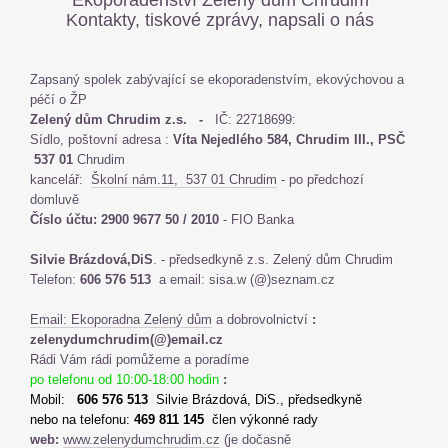
Ekoporadenství Zelený dům Chrudim
Kontakty,
tiskové zprávy, napsali o nás
Zapsaný spolek zabývající se ekoporadenstvím, ekovýchovou a
péčí o ŽP
Zelený dům Chrudim z.s. -
IČ: 22718699:
Sídlo, poštovní adresa :
Víta Nejedlého 584, Chrudim III., PSČ
537 01
Chrudim
kancelář:
Školní nám.11, 537 01 Chrudim
- po předchozí
domluvě
Číslo účtu: 2900 9677 50 / 2010
- FIO Banka
Silvie Brázdová,DiS
. - předsedkyně z.s. Zelený dům Chrudim
Telefon:
606 576 513
a email: sisa.w (@)seznam.cz
Email: Ekoporadna Zelený dům
a dobrovolnictví
:
zelenydumchrudim(@)email.cz
Rádi Vám rádi pomůžeme a poradíme
po telefonu
od 10:00-18:00 hodin
:
Mobil:
606 576 513
Silvie Brázdová, DiS., předsedkyně
nebo na telefonu:
469 811 145
člen výkonné rady
web:
www.zelenydumchrudim.cz
(je dočasně