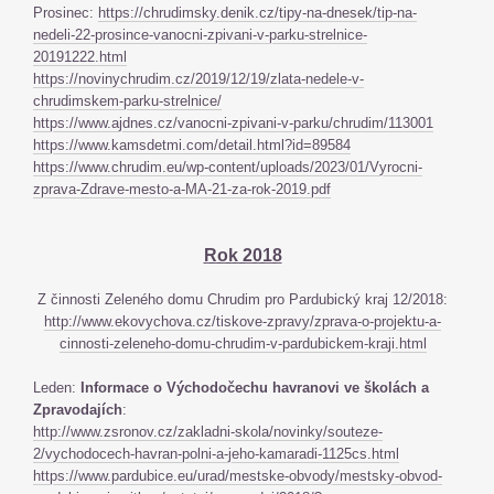
Prosinec:
https://chrudimsky.denik.cz/tipy-na-dnesek/tip-na-
nedeli-22-prosince-vanocni-zpivani-v-parku-strelnice-
20191222.html
https://novinychrudim.cz/2019/12/19/zlata-nedele-v-
chrudimskem-parku-strelnice/
https://www.ajdnes.cz/vanocni-zpivani-v-parku/chrudim/113001
https://www.kamsdetmi.com/detail.html?id=89584
https://www.chrudim.eu/wp-content/uploads/2023/01/Vyrocni-
zprava-Zdrave-mesto-a-MA-21-za-rok-2019.pdf
Rok 2018
Z činnosti Zeleného domu Chrudim pro Pardubický kraj 12/2018:
http://www.ekovychova.cz/tiskove-zpravy/zprava-o-projektu-a-
cinnosti-zeleneho-domu-chrudim-v-pardubickem-kraji.html
Leden:
Informace o Východočechu havranovi ve školách a
Zpravodajích
:
http://www.zsronov.cz/zakladni-skola/novinky/souteze-
2/vychodocech-havran-polni-a-jeho-kamaradi-1125cs.html
https://www.pardubice.eu/urad/mestske-obvody/mestsky-obvod-