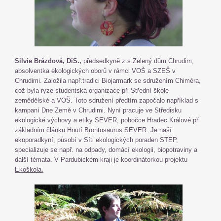
Silvie Brázdová, DiS.,
předsedkyně z.s.Zelený dům Chrudim,
absolventka ekologických oborů v rámci VOŠ a SZEŠ v
Chrudimi. Založila např.tradici Biojarmark se sdružením Chiméra,
což byla ryze studentská organizace při Střední škole
zemědělské a VOŠ. Toto sdružení předtím započalo například s
kampaní Dne Země v Chrudimi. Nyní pracuje ve Středisku
ekologické výchovy a etiky SEVER, pobočce Hradec Králové při
základním článku Hnutí Brontosaurus SEVER. Je naší
ekoporadkyní, působí v Síti ekologických poraden STEP,
specializuje se např. na odpady, domácí ekologii, biopotraviny a
další témata. V Pardubickém kraji je koordinátorkou projektu
Ekoškola.