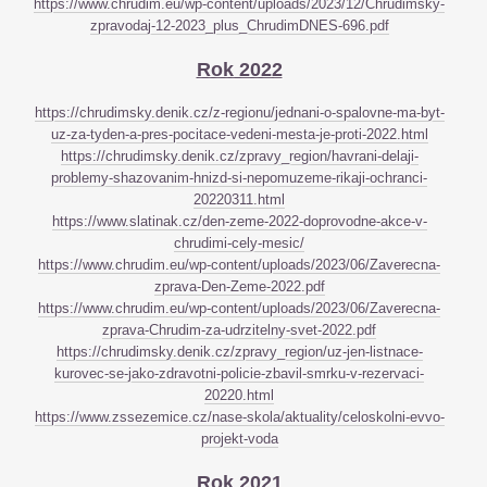
https://www.chrudim.eu/wp-content/uploads/2023/12/Chrudimsky-
zpravodaj-12-2023_plus_ChrudimDNES-696.pdf
Rok 2022
https://chrudimsky.denik.cz/z-regionu/jednani-o-spalovne-ma-byt-
uz-za-tyden-a-pres-pocitace-vedeni-mesta-je-proti-2022.html
https://chrudimsky.denik.cz/zpravy_region/havrani-delaji-
problemy-shazovanim-hnizd-si-nepomuzeme-rikaji-ochranci-
20220311.html
https://www.slatinak.cz/den-zeme-2022-doprovodne-akce-v-
chrudimi-cely-mesic/
https://www.chrudim.eu/wp-content/uploads/2023/06/Zaverecna-
zprava-Den-Zeme-2022.pdf
https://www.chrudim.eu/wp-content/uploads/2023/06/Zaverecna-
zprava-Chrudim-za-udrzitelny-svet-2022.pdf
https://chrudimsky.denik.cz/zpravy_region/uz-jen-listnace-
kurovec-se-jako-zdravotni-policie-zbavil-smrku-v-rezervaci-
20220.html
https://www.zssezemice.cz/nase-skola/aktuality/celoskolni-evvo-
projekt-voda
Rok 2021