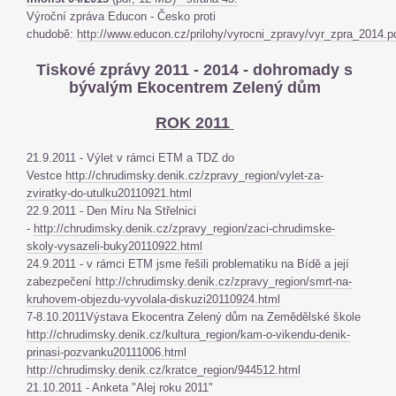
Výroční zpráva Educon - Česko proti
chudobě:
http://www.educon.cz/prilohy/vyrocni_zpravy/vyr_zpra_2014.p
Tiskové zprávy 2011 - 2014 - dohromady s
bývalým Ekocentrem Zelený dům
ROK 2011
21.9.2011 - Výlet v rámci ETM a TDZ do
Vestce
http://chrudimsky.denik.cz/zpravy_region/vylet-za-
zviratky-do-utulku20110921.html
22.9.2011 - Den Míru Na Střelnici
-
http://chrudimsky.denik.cz/zpravy_region/zaci-chrudimske-
skoly-vysazeli-buky20110922.html
24.9.2011 - v rámci ETM jsme řešili problematiku na Bídě a její
zabezpečení
http://chrudimsky.denik.cz/zpravy_region/smrt-na-
kruhovem-objezdu-vyvolala-diskuzi20110924.html
7-8.10.2011Výstava Ekocentra Zelený dům na Zemědělské škole
http://chrudimsky.denik.cz/kultura_region/kam-o-vikendu-denik-
prinasi-pozvanku20111006.html
http://chrudimsky.denik.cz/kratce_region/944512.html
21.10.2011 - Anketa "Alej roku 2011"