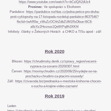
https://www.youtube.com/watch?v=bCslQA2dUz4
Prosinec
: Ve spolupráci s Ekoforem
Pardubice:
https://pardubice.rozhlas.cz/jedna-petice-pro-druha-
proti-cyklopruhy-na-17-listopadu-rozdeluji-pardubice-8637546?
fbclid=IwAR0w_xWuZzOChhZdbZUM1RsDbue-I6C8-
a9zXz2Hssnus1Qe9XPq8h3XKf4
Infolisty: články o Železných Horách a CHKO a TISu apod - září
Rok 2020
Březen:
https://chrudimsky.denik.cz/zpravy_region/vecerni-
vyprava-za-sovami-20200307.html
Červen:
https://novinychrudim.cz/2020/06/25/vydejte-se-na-
prochazku-chrudimi-za-ptacimi-sousedy/
Září:
https://zivavoda.biz/prednaska-v-mestske-knihovne-chocen-
o-suchu-a-krajine-video-zaznam/
Rok 2019
Leden
https://chrudimsky.denik.cz/zpravy_region/reka-se-v-chrudimi-