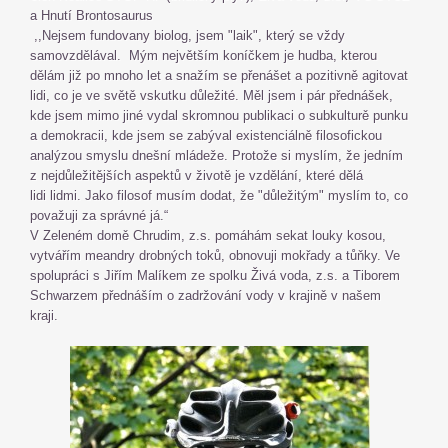
a Hnutí Brontosaurus
,,Nejsem fundovany biolog, jsem "laik", který se vždy
samovzdělával. Mým největším koníčkem je hudba, kterou
dělám již po mnoho let a snažím se přenášet a pozitivně agitovat
lidi, co je ve světě vskutku důležité. Měl jsem i pár přednášek,
kde jsem mimo jiné vydal skromnou publikaci o subkulturě punku
a demokracii, kde jsem se zabýval existenciálně filosofickou
analýzou smyslu dnešní mládeže. Protože si myslím, že jedním
z nejdůležitějších aspektů v životě je vzdělání, které dělá
lidi lidmi. Jako filosof musím dodat, že "důležitým" myslím to, co
považuji za správné já.“
V Zeleném domě Chrudim, z.s. pomáhám sekat louky kosou,
vytvářím meandry drobných toků, obnovuji mokřady a tůňky. Ve
spolupráci s Jiřím Malíkem ze spolku Živá voda, z.s. a Tiborem
Schwarzem přednáším o zadržování vody v krajině v našem
kraji.