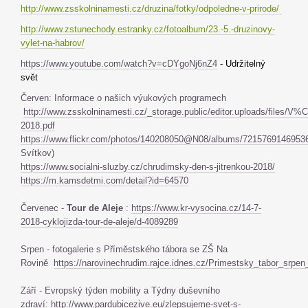
http://www.zsskolninamesti.cz/druzina/fotky/odpoledne-v-prirode/
http://www.zstunechody.estranky.cz/fotoalbum/23.-5.-druzinovy-
vylet-na-habrov/
https://www.youtube.com/watch?v=cDYgoNj6nZ4
- Udržitelný
svět
Červen: Informace o našich výukových programech
http://www.zsskolninamesti.cz/_storage.public/editor.uploads
2018.pdf
https://www.flickr.com/photos/140208050@N08/albums/7215769146953
Svítkov)
https://www.socialni-sluzby.cz/chrudimsky-den-s-jitrenkou-2018/
https://m.kamsdetmi.com/detail?id=64570
Červenec -
Tour de Aleje
:
https://www.kr-vysocina.cz/14-7-
2018-cyklojizda-tour-de-aleje/d-4089289
Srpen - fotogalerie s Příměstského tábora se ZŠ Na
Rovině
https://narovinechrudim.rajce.idnes.cz/Primestsky_tabor_srpen
Září -
Evropský týden mobility a Týdny duševního
zdraví:
http://www.pardubicezive.eu/zlepsujeme-svet-s-