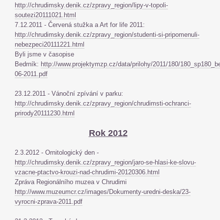
http://chrudimsky.denik.cz/zpravy_region/lipy-v-topoli-
soutezi20111021.html
7.12.2011 - Červená stužka a Art for life 2011:
http://chrudimsky.denik.cz/zpravy_region/studenti-si-pripomenuli-
nebezpeci20111221.html
Byli jsme v časopise
Bedrník:
http://www.projektymzp.cz/data/prilohy/2011/180/180_sp180_be
06-2011.pdf
23.12.2011 - Vánoční zpívání v parku:
http://chrudimsky.denik.cz/zpravy_region/chrudimsti-ochranci-
prirody20111230.html
Rok 2012
2.3.2012 - Ornitologický den -
http://chrudimsky.denik.cz/zpravy_region/jaro-se-hlasi-ke-slovu-
vzacne-ptactvo-krouzi-nad-chrudimi-20120306.html
Zpráva Regionálního muzea v Chrudimi
http://www.muzeumcr.cz/images/Dokumenty-uredni-deska/23-
vyrocni-zprava-2011.pdf