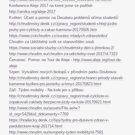
Konference Aleje 2017 na které jsme se podíleli:
http://arnika.org/aleje-2017
Květen: Účast a pomoc na Desateru problémů očima studentů:
http://chrudimsky.denik.cz/zpravy_region/studenti-chteji-jizdni-
pruhy-pro-cyklisty-a-zakaz-kamionu-20170505.htm
https://www.cckchrudim.cz/soutez-mladych-zdravotniku/
Chrudim za Udržitelný svět se stanovištěm souš
https://www.socialni-sluzby.cz/chrudimsky-den-s-jitrenkou-2/
http://www.chrudim.eu/chrudim-za-udrzitelny-svet-2017/d-7323
Červenec: Pomoc na Tour de Aleje -
http://www.aleje.org/tour-de-
aleje
Srpen: Vytváření nových biotopů v přírodním parku Doubrava:
http://chrudimsky.denik.cz/zpravy_region/ochranci-prirody-staveli-
kamenne-bydleni-pro-jesterky-a-hmyz-20170823.html
Září: Týden mobility - Na kole jen s přilbou:
http://chrudimsky.denik.cz/zpravy_region/mali-cykliste-si-
zopakovali-zaklady-bezpecne-jizdy-na-kole-20170921.html
http://www.chrudim.eu/assets/File.ashx?
id_org=5429&id_dokumenty=7769
https://hradecky.denik.cz/tipy/tydny-pro-dusevni-zdravi-v-
pardubickem-kraji-261714.html
http://www.chrudim.eu/evropsky-tyden-mobility/d-7591