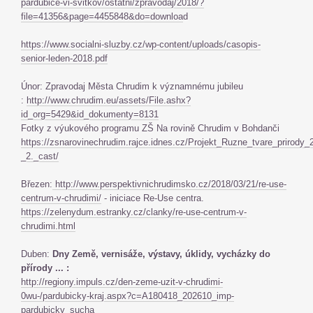
pardubice-vi-svitkov/ostatni/zpravodaj/2018/?
file=41356&page=4455848&do=downloa
d
https://www.socialni-sluzby.cz/wp-content/uploads/casopis-
senior-leden-2018.pdf
Únor: Zpravodaj Města Chrudim k významnému jubileu
:
http://www.chrudim.eu/assets/File.ashx?
id_org=5429&id_dokumenty=8131
Fotky z výukového programu ZŠ Na rovině Chrudim v Bohdanči
https://zsnarovinechrudim.rajce.idnes.cz/Projekt_Ruzne_tvare_prirody
_2._cast/
Březen:
http://www.perspektivnichrudimsko.cz/2018/03/21/re-use-
centrum-v-chrudimi/
- iniciace Re-Use centra.
https://zelenydum.estranky.cz/clanky/re-use-centrum-v-
chrudimi.html
Duben:
Dny Země, vernisáže, výstavy, úklidy, vycházky do
přírody ... :
http://regiony.impuls.cz/den-zeme-uzit-v-chrudimi-
0wu-/pardubicky-kraj.aspx?c=A180418_202610_imp-
pardubicky_sucha