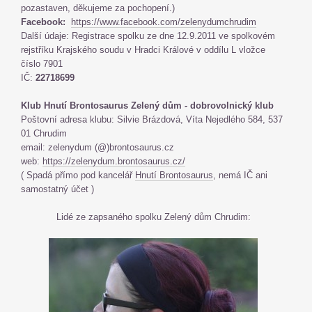
pozastaven, děkujeme za pochopení.)
Facebook:
https://www.facebook.com/zelenydumchrudim
Další údaje: Registrace spolku ze dne 12.9.2011 ve spolkovém
rejstříku Krajského soudu v Hradci Králové v oddílu L vložce
číslo 7901
IČ:
22718699
Klub Hnutí Brontosaurus Zelený dům - dobrovolnický klub
Poštovní adresa klubu: Silvie Brázdová, Víta Nejedlého 584, 537
01 Chrudim
email: zelenydum (@)brontosaurus.cz
web:
https://zelenydum.brontosaurus.cz/
( Spadá přímo pod kancelář
Hnutí Brontosaurus
, nemá IČ ani
samostatný účet )
Lidé ze zapsaného spolku Zelený dům Chrudim: