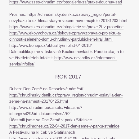
https://www.szes-chrudim.cz/fotogalerie-ss/praxe-douchuv-sad
Prosinec:
https://chrudimsky.denik.cz/zpravy_region/portal-
nevyhazujto-cz-hleda-starym-vecem-nove-majitele-20181203.html
https://www.szes-chrudim.cz/fotogalerie-ss/praxe-2f-v-prosetine
http://www.ekovychova.cz/tiskove-zpravy/zprava-o-projektu-a-
cinnosti-zeleneho-domu-chrudim-v-pardubickem-kraji.html
http://www.konep.cz/aktuality/infolist-04-2018/
Dále publikujeme v tiskovině Koalice nevládek Pardubicka, a to
ve čtvrtletnících Infolist:
http://www.nevladky.cz/informacni-
servis/infolist/
ROK
2017
Duben: Den Země na Resselově náměstí:
http://chrudimsky.denik.cz/zpravy_region/chrudim-oslavila-den-
zeme-na-namesti-20170425.html
http://www.chrudim.eu/assets/File.ashx?
id_org=5429&id_dokumenty=7762
Účastnili jsme se Dne Země v parku Střelnice
http://chrudimdnes.cz/22-04-2017-den-zeme-v-parku-strelnice
A Festivalu na klíček ve Slatiňanech
http://www.navstevnik.cz/900_492108_festivalek-na-klicek/