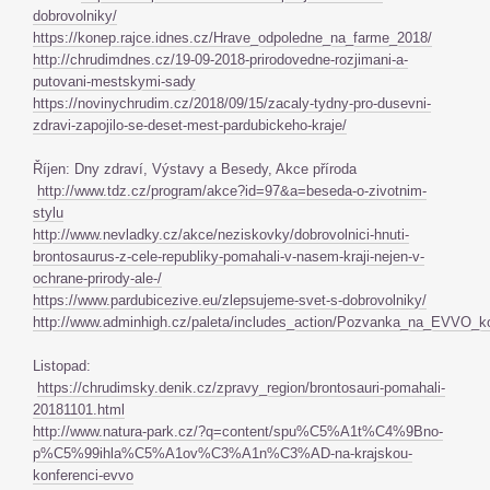
dobrovolniky/
https://konep.rajce.idnes.cz/Hrave_odpoledne_na_farme_2018/
http://chrudimdnes.cz/19-09-2018-prirodovedne-rozjimani-a-
putovani-mestskymi-sady
https://novinychrudim.cz/2018/09/15/zacaly-tydny-pro-dusevni-
zdravi-zapojilo-se-deset-mest-pardubickeho-kraje/
Říjen: Dny zdraví, Výstavy a Besedy, Akce příroda
http://www.tdz.cz/program/akce?id=97&a=beseda-o-zivotnim-
stylu
http://www.nevladky.cz/akce/neziskovky/dobrovolnici-hnuti-
brontosaurus-z-cele-republiky-pomahali-v-nasem-kraji-nejen-v-
ochrane-prirody-ale-/
https://www.pardubicezive.eu/zlepsujeme-svet-s-dobrovolniky/
http://www.adminhigh.cz/paleta/includes_action/Pozvanka_na_EVVO_ko
Listopad:
https://chrudimsky.denik.cz/zpravy_region/brontosauri-pomahali-
20181101.html
http://www.natura-park.cz/?q=content/spu%C5%A1t%C4%9Bno-
p%C5%99ihla%C5%A1ov%C3%A1n%C3%AD-na-krajskou-
konferenci-evvo