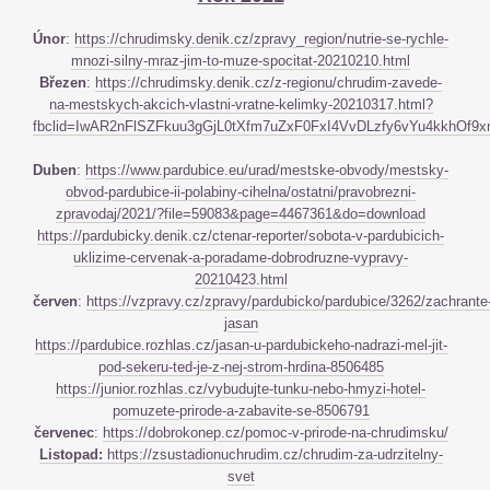
Únor
:
https://chrudimsky.denik.cz/zpravy_region/nutrie-se-rychle-
mnozi-silny-mraz-jim-to-muze-spocitat-20210210.html
Březen
:
https://chrudimsky.denik.cz/z-regionu/chrudim-zavede-
na-mestskych-akcich-vlastni-vratne-kelimky-20210317.html?
fbclid=IwAR2nFlSZFkuu3gGjL0tXfm7uZxF0FxI4VvDLzfy6vYu4kkhOf
Duben
:
https://www.pardubice.eu/urad/mestske-obvody/mestsky-
obvod-pardubice-ii-polabiny-cihelna/ostatni/pravobrezni-
zpravodaj/2021/?file=59083&page=4467361&do=download
https://pardubicky.denik.cz/ctenar-reporter/sobota-v-pardubicich-
uklizime-cervenak-a-poradame-dobrodruzne-vypravy-
20210423.html
červen
:
https://vzpravy.cz/zpravy/pardubicko/pardubice/3262/zachrante
jasan
https://pardubice.rozhlas.cz/jasan-u-pardubickeho-nadrazi-mel-jit-
pod-sekeru-ted-je-z-nej-strom-hrdina-8506485
https://junior.rozhlas.cz/vybudujte-tunku-nebo-hmyzi-hotel-
pomuzete-prirode-a-zabavite-se-8506791
červenec
:
https://dobrokonep.cz/pomoc-v-prirode-na-chrudimsku/
Listopad:
https://zsustadionuchrudim.cz/chrudim-za-udrzitelny-
svet