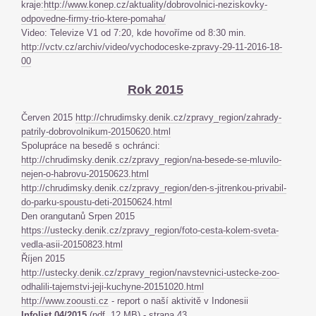
kraje:
http://www.konep.cz/aktuality/dobrovolnici-neziskovky-
odpovedne-firmy-trio-ktere-pomaha/
Video: Televize V1 od 7:20, kde hovoříme od 8:30 min.
http://vctv.cz/archiv/video/vychodoceske-zpravy-29-11-2016-18-
00
Rok 2015
Červen 2015
http://chrudimsky.denik.cz/zpravy_region/zahrady-
patrily-dobrovolnikum-20150620.html
Spolupráce na besedě s ochránci:
http://chrudimsky.denik.cz/zpravy_region/na-besede-se-mluvilo-
nejen-o-habrovu-20150623.html
http://chrudimsky.denik.cz/zpravy_region/den-s-jitrenkou-privabil-
do-parku-spoustu-deti-20150624.html
Den orangutanů Srpen 2015
https://ustecky.denik.cz/zpravy_region/foto-cesta-kolem-sveta-
vedla-asii-20150823.html
Říjen 2015
http://ustecky.denik.cz/zpravy_region/navstevnici-ustecke-zoo-
odhalili-tajemstvi-jeji-kuchyne-20151020.html
http://www.zoousti.cz
- report o naší aktivitě v Indonesii
Infolist 04/2015
(
pdf, 12 MB
) - strana 43.