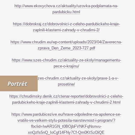
http://www.ekovychova.cz/aktuality/uzovka-podplamata-na-
pardubicku.html
https://dobrokraj.cz/dobrovolnici-z-celeho-pardubickeho-kraje-
zaplnili-klasterni-zahrady-v-chrudimi-2/
https://www.chrudim.eu/wp-content/uploads/2023/04/Zaverecna-
zprava_Den_Zeme_2023-727.pdf
https://www.szes-chrudim.cz/aktuality-ze-skoly/managementu-
pece-o-krajinu/
https://www.szes-chrudim.cz/aktuality-ze-skoly/praxe-1-a-v-
Portrét
prosetine/
https://chrudimsky.denik.cz/ctenar-reporter/dobrovolnici-z-celeho-
pardubickeho-kraje-zaplnili-klasterni-zahrady-v-chrudimi-2.html
https://www.pardubicezive.eu/hrave-odpoledne-na-apolence-se-
vratilo-ve-velkem-stylu-potesila-navstevnost-i-program/?
fbclid=IwAR1GN_t0BOjbFVNKFqNsnvu-
xnQzfs5nQ_IoCgf14FNy7Cf-Qm0KtSzDiQE