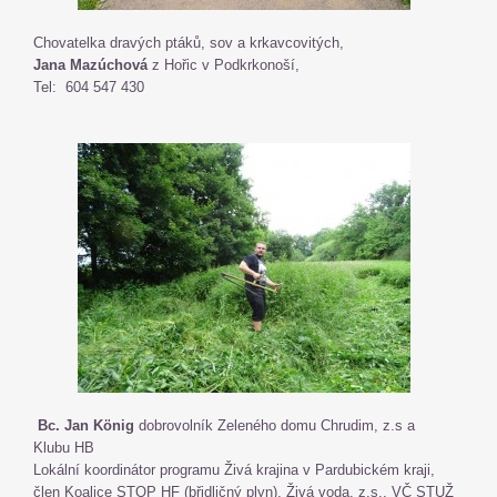
Chovatelka dravých ptáků, sov a krkavcovitých,
Jana Mazúchová
z Hořic v Podkrkonoší,
Tel:
604 547 430
Bc. Jan König
dobrovolník Zeleného domu Chrudim, z.s a
Klubu HB
Lokální koordinátor programu Živá krajina v Pardubickém kraji,
člen Koalice STOP HF (břidličný plyn), Živá voda, z.s., VČ STUŽ