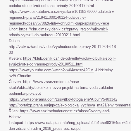
podoba-stoce-tvrdi-ochranci-prirody-20190117.html
https://www.ceskatelevize.cz/ivysilani/10118379000-udalosti-v-
regionech-praha/219411000140124-udalosti-v-
regionech/obsah/670826-lidi-v-chrudimi-trapi-splasky-v-rece
Únor:
https://chrudimsky.denik.cz/zpravy_region/milovnici-
prirody-vyrazili-do-mokradu-20190211.html
Duben:
http://vctv.cz/archiv/video/vychodoceske-zpravy-29-11-2016-18-
00
Květen:
https://klub.denik.cz/lide-odvedle/vaclav-cibulka-spojil-
svuj-zivot-s-ochranou-prirody-20190511.html
https://www.youtube.com/watch?v=04asdsn42OM
-Udržitelný
svět Chrudim
Červen:
https://www.zssezemice.cz/nase-
skola/aktuality/celoskolni-evvo-projekt-na-tema-voda-zakladni-
podminka-pro-zivot
https://www.zonerama.com/zssvitkovfotogalerie/Album/5403342
http://portalzp.praha.eu/jnp/cz/ekologicka_vychova_ma21/environme
Říjen:
https://www.sazimebudoucnost.cz/akce/Ovocny-sad-
Habrov
Listopad:
https://www.dataplan.info/img_upload/b42e1c5e6f3164dd764b
den-zdravi-chrudim_2019_press-bez-oz.pdf