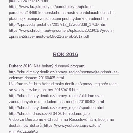
ptactva-20171213.html
https://www.krajskelisty.cz/pardubicky-kraj/okres-
pardubice/18469-komenskeho-namesti-v-pardubicich-obsadili-
ptaci-nejkrasnejsi-z-nich-oceni-pristi-tyden-v-chrudimi.htm
http://zpravodaj.probit.cz/2017/12_17web/338_17CD.htm
https://www.chrudim.eu/wp-content/uploads/2023/01/Vyrocni-
zprava-Zdrave-mesto-a-MA-21-za-rok-2017.pdf
ROK 2016
Duben: 2016
: Náš bohatý dubnový program:
http://chrudimsky.denik.cz/zpravy_region/poznavejte-prirodu-se-
zelenym-domem-20160405.html
Ukliďme svět:
http://chrudimsky.denik.cz/zpravy_region/v-rece-
se-valely-i-tezke-monitory-20160418.html
http://chrudimsky.denik.cz/zpravy_region/uklidme-svet-
zaneradenych-mist-je-kolem-nas-mnoho-20160403.html
http://chrudimsky.denik.cz/zpravy_region/sportden.html
http://chrudimdnes.cz/06-04-2016-hledame-jaro
Video ze Dne Země v Chrudimi na Resselově nám, kde jsme
dostali i pár dotazů:
https://www.youtube.com/watch?
v=mVjq3ZqahAg