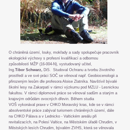
O chráněná území, louky, mokřady a sady spolupečuje pracovník
ekologické výchovy s profesní kvalifikací a odbornou
způsobilostí MŽP (16-004-N), vystudovaný učitel,
Ing.
Tibor Schwarz,
DiS. Studoval Ochranu a tvorbu životního
prostředí a ve své práci SOČ se věnoval např. Geobiocenologii a
přirozeným lesům dle profesora Aloise Zlatníka. Navštívil bývalé
školní lesy na Zakarpatí v rámci výzkumu pod MZLU - Lesnickou
fakultou. V rámci diplomové práce se věnoval sadům a starým a
krajovým odrůdám ovocných dřevin. Během studia
VOŠ vykonával praxe v CHKO Moravský kras, kde se v rámci
absolventské práce zabýval turismem chráněných území, dále
na CHKO Pálava a v Lednicko - Valtickém areálu při
revitalizacích, na Polesí Valtice, na Městském úřadě Chrudim, v
Městských lesích Chrudim, bývalém ZVHS, která se věnovala