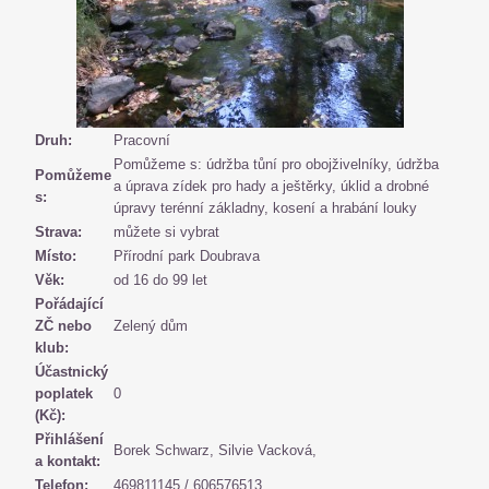
Druh:
Pracovní
Pomůžeme s: údržba tůní pro obojživelníky, údržba
Pomůžeme
a úprava zídek pro hady a ještěrky, úklid a drobné
s:
úpravy terénní základny, kosení a hrabání louky
Strava:
můžete si vybrat
Místo:
Přírodní park Doubrava
Věk:
od 16 do 99 let
Pořádající
ZČ nebo
Zelený dům
klub:
Účastnický
poplatek
0
(Kč):
Přihlášení
Borek Schwarz, Silvie Vacková,
a kontakt:
Telefon:
469811145 / 606576513