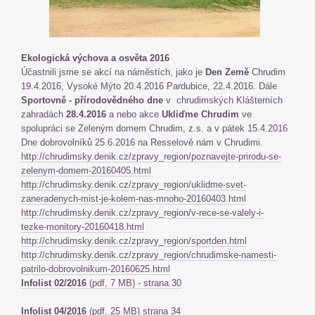
Ekologická výchova a osvěta 2016
Účastnili jsme se akcí na náměstích, jako je
Den Země
Chrudim
19.4.2016, Vysoké Mýto 20.4.2016 Pardubice, 22.4.2016. Dále
Sportovně - přírodovědného dne
v chrudimských Klášterních
zahradách
28.4.2016
a nebo akce
Ukliďme Chrudim
ve
spolupráci se Zeleným domem Chrudim, z.s. a v pátek 15.4.2016
Dne dobrovolníků 25.6.2016 na Resselově nám v Chrudimi.
http://chrudimsky.denik.cz/zpravy_region/poznavejte-prirodu-se-
zelenym-domem-20160405.html
http://chrudimsky.denik.cz/zpravy_region/uklidme-svet-
zaneradenych-mist-je-kolem-nas-mnoho-20160403.html
http://chrudimsky.denik.cz/zpravy_region/v-rece-se-valely-i-
tezke-monitory-20160418.html
http://chrudimsky.denik.cz/zpravy_region/sportden.html
http://chrudimsky.denik.cz/zpravy_region/chrudimske-namesti-
patrilo-dobrovolnikum-20160625.html
Infolist 02/2016
(
pdf, 7 MB
) - strana 30
Infolist 04/2016
(
pdf, 25 MB
) strana 34