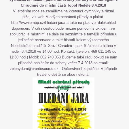
Chrudimě do místní části Topol Neděle 8.4.2018
V letošním roce se zaměříme na kvetoucí dymnivky a různé
plže, viz web Mladých ochránců přírody a plakát.
http://www.emop.cz/hledani-jara/ a také na ptactvo, dalekohled
doporučen. V cíli i cestou bude možné pomoci i s úklidem, ve
spolupráci s místními se dále se seznámíte s tamější přírodou u
jedinečné rezervace a také historií kolem významného
Neolitického hradiště. Sraz: Chrudim - park Střelnice u altánu v
neděli 8.4.2018 ve 14:00 hod. Kontakt: (telefon: 469 811 145 do
11:30 hod.) Mobil: 602 740 053 Budeme také rádi, pokud se nám
případně nahlásíte do soboty večer 7.4.2018 na email:
zelenydum@brontosaurus.cz . Občerstvení zajistěno. V případě
trvalého deště se akce nekoná.