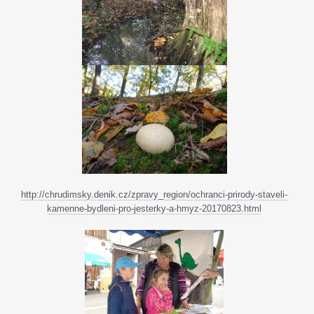
http://chrudimsky.denik.cz/zpravy_region/ochranci-prirody-staveli-
kamenne-bydleni-pro-jesterky-a-hmyz-20170823.html