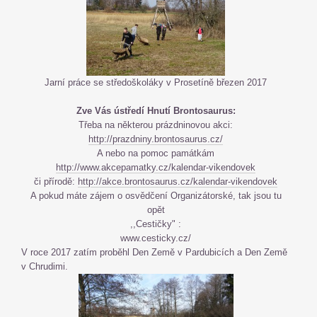
Jarní práce se středoškoláky v Prosetíně březen 2017
Zve Vás ústředí Hnutí Brontosaurus:
Třeba na některou prázdninovou akci:
http://prazdniny.brontosaurus.cz/
A nebo na pomoc památkám
http://www.akcepamatky.cz/kalendar-vikendovek
či přírodě:
http://akce.brontosaurus.cz/kalendar-vikendovek
A pokud máte zájem o osvědčení Organizátorské, tak jsou tu
opět
,,Cestičky" :
www.cesticky.cz/
V roce 2017 zatím proběhl Den Země v Pardubicích a Den Země
v Chrudimi.