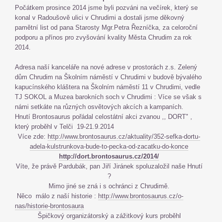
Počátkem prosince 2014 jsme byli pozváni na večírek, který se
konal v Radoušově ulici v Chrudimi a dostali jsme děkovný
pamětní list od pana Starosty Mgr.Petra Řezníčka, za celoroční
podporu a přínos pro zvyšování kvality Města Chrudim za rok
2014.
Adresa naší kanceláře na nové adrese v prostorách z.s. Zelený
dům Chrudim na Školním náměstí v Chrudimi v budově bývalého
kapucínského kláštera na Školním náměstí 11 v Chrudimi, vedle
TJ SOKOL a Muzea barokních soch v Chrudimi : Více se však s
námi setkáte na různých osvětových akcích a kampaních.
Hnutí Brontosaurus pořádal celostátní akci zvanou ,, DORT" ,
který proběhl v Telči 19-21.9.2014
Více zde:
http://www.brontosaurus.cz/aktuality/352-sefka-dortu-
adela-kulstrunkova-bude-to-pecka-od-zacatku-do-konce
http://dort.brontosaurus.cz/2014/
Víte, že právě Pardubák, pan Jiří Jiránek spoluzaložil naše Hnutí
?
Mimo jiné se zná i s ochránci z Chrudimě.
Něco málo z naší historie :
http://www.brontosaurus.cz/o-
nas/historie-brontosaura
Špičkový organizátorský a zážitkový kurs proběhl