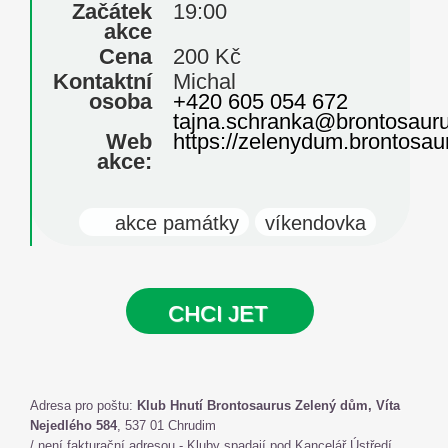
Začátek
19:00
akce
Cena
200 Kč
Kontaktní
Michal
osoba
+420 605 054 672
tajna.schranka@brontosauru
Web
https://zelenydum.brontosau
akce:
akce památky
víkendovka
CHCI JET
Adresa pro poštu:
Klub Hnutí Brontosaurus Zelený dům, Víta
Nejedlého 584
, 537 01 Chrudim
/ není fakturační adresou - Kluby spadají pod Kancelář Ústředí