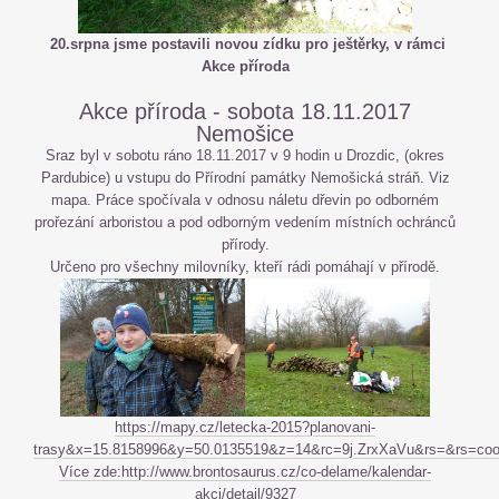
20.srpna jsme postavili novou zídku pro ještěrky, v rámci
Akce příroda
Akce příroda - sobota 18.11.2017
Nemošice
Sraz byl v sobotu ráno 18.11.2017 v 9 hodin u Drozdic, (okres
Pardubice) u vstupu do Přírodní památky Nemošická stráň. Viz
mapa. Práce spočívala v odnosu náletu dřevin po odborném
prořezání arboristou a pod odborným vedením místních ochránců
přírody.
Určeno pro všechny milovníky, kteří rádi pomáhají v přírodě.
https://mapy.cz/letecka-2015?planovani-
trasy&x=15.8158996&y=50.0135519&z=14&rc=9j.ZrxXaVu&rs=&rs=
Více zde:http://www.brontosaurus.cz/co-delame/kalendar-
akci/detail/9327