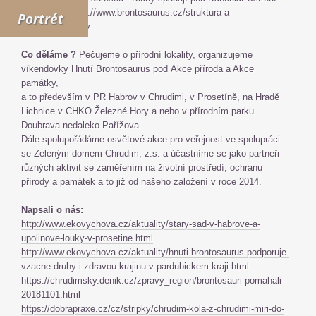
HB, viz zde
http://www.brontosaurus.cz/struktura-a-
Portrét
organizace/kluby
Co děláme ?
Pečujeme o přírodní lokality, organizujeme
víkendovky Hnutí Brontosaurus pod Akce příroda a Akce
památky,
a to především v PR Habrov v Chrudimi, v Prosetíně, na Hradě
Lichnice v CHKO Železné Hory a nebo v přírodním parku
Doubrava nedaleko Pařížova.
Dále spolupořádáme osvětové akce pro veřejnost ve spolupráci
se Zeleným domem Chrudim, z.s. a účastníme se jako partneři
různých aktivit se zaměřením na životní prostředí, ochranu
přírody a památek a to již od našeho založení v roce 2014.
Napsali o nás:
http://www.ekovychova.cz/aktuality/stary-sad-v-habrove-a-
upolinove-louky-v-prosetine.html
http://www.ekovychova.cz/aktuality/hnuti-brontosaurus-podporuje-
vzacne-druhy-i-zdravou-krajinu-v-pardubickem-kraji.html
https://chrudimsky.denik.cz/zpravy_region/brontosauri-pomahali-
20181101.html
https://dobrapraxe.cz/cz/stripky/chrudim-kola-z-chrudimi-miri-do-