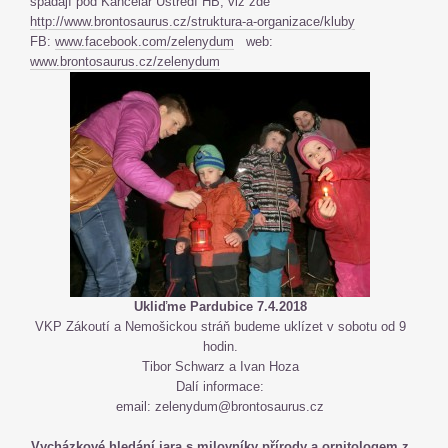
spadají pod Kancelář Ústředí HB, viz zde
http://www.brontosaurus.cz/struktura-a-organizace/kluby
FB:
www.facebook.com/zelenydum
web:
www.brontosaurus.cz/zelenydum
Ukliďme Pardubice 7.4.2018
VKP Zákoutí a Nemošickou stráň budeme uklízet v sobotu od 9
hodin.
Tibor Schwarz a Ivan Hoza
Dalí informace:
email: zelenydum@brontosaurus.cz
Vycházkové hledání jara s milovníky přírody a ornitologem z